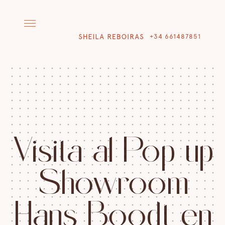
+34 661487851
V
i
s
i
t
a
a
l
P
o
p
u
p
S
h
o
w
r
o
o
m
H
a
n
s
B
o
o
d
t
e
n