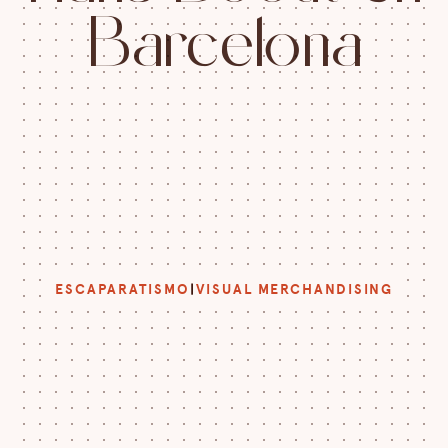
B
a
r
c
e
l
o
n
a
ESCAPARATISMO
|
VISUAL MERCHANDISING