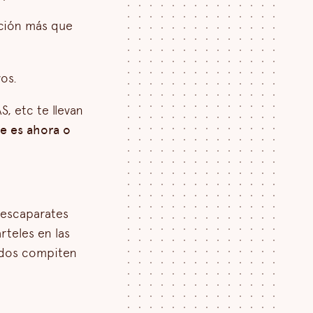
nción más que
os.
, etc te llevan
ue es ahora o
 escaparates
rteles en las
todos compiten