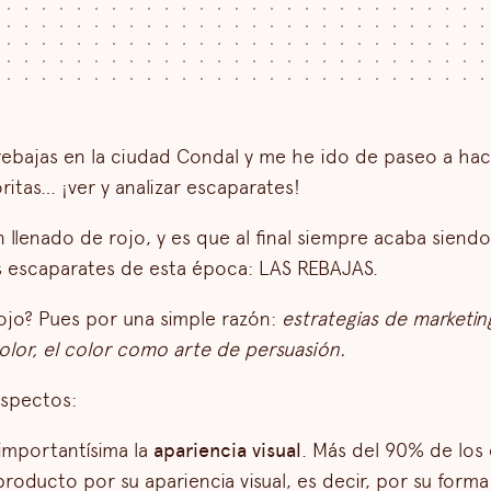
ebajas en la ciudad Condal y me he ido de paseo a hac
ritas… ¡ver y analizar escaparates!
n llenado de rojo, y es que al final siempre acaba siend
s escaparates de esta época: LAS REBAJAS.
 rojo? Pues por una simple razón:
estrategias de marketing
color, el color como arte de persuasión.
aspectos:
 importantísima la
apariencia visual
. Más del 90% de los
roducto por su apariencia visual, es decir, por su forma