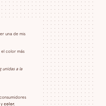
er una de mis
o el color más
 unidas a la
 consumidores
 y
color.