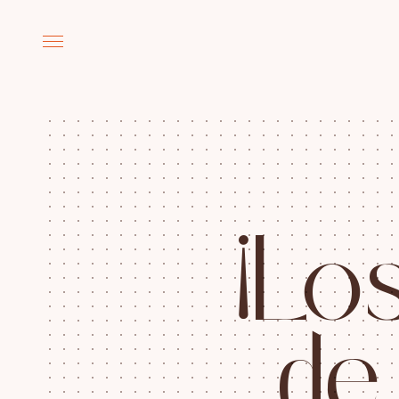
¡
L
o
d
e