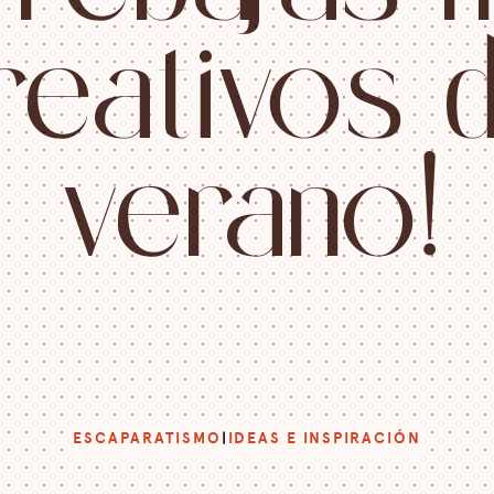
r
e
a
t
i
v
o
s
v
e
r
a
n
o
!
ESCAPARATISMO
|
IDEAS E INSPIRACIÓN