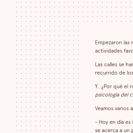
Empezaron las r
actividades favo
Las calles se ha
recurrido de lo
Y...¿Por qué el
psicología del 
Veamos varios 
- Hoy en día es
se acerca a un p