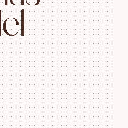
d
e
l