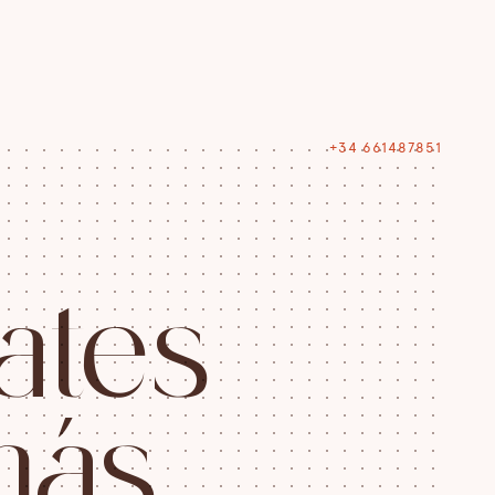
+34 661487851
a
t
e
s
m
á
s