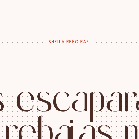
s
e
s
c
a
p
a
r
r
e
b
a
j
a
s