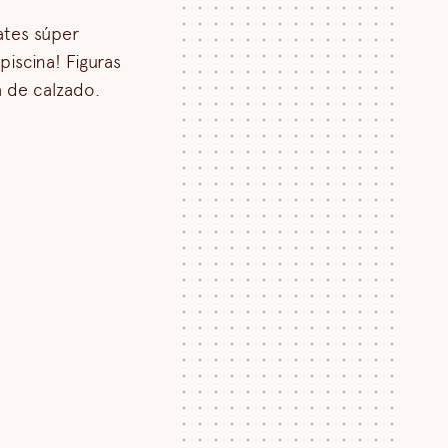
tes súper
piscina! Figuras
a de calzado.