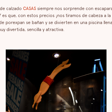
 de calzado
CASAS
siempre nos sorprende con escapara
Y es que, con estos precios ¡nos tiramos de cabeza a la 
 de porexpan se bañan y se divierten en una piscina llen
y divertida, sencilla y atractiva.